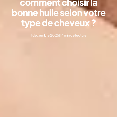
comment choisir la
bonne huile selon votre
type de cheveux ?
1 décembre 2025
|
14 min de lecture