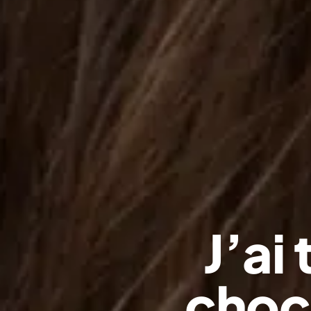
J’ai 
choc