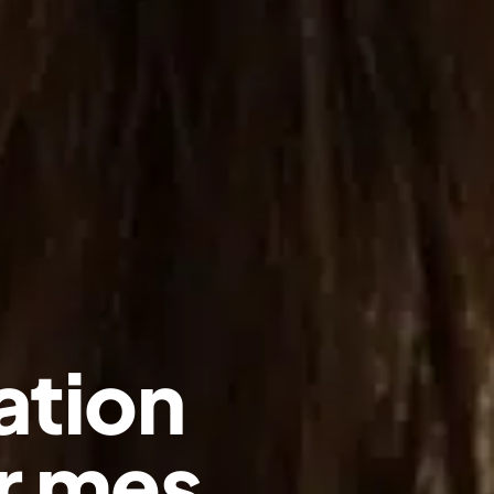
ration
r mes