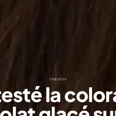
CHEVEUX
testé la colo
olat glacé su