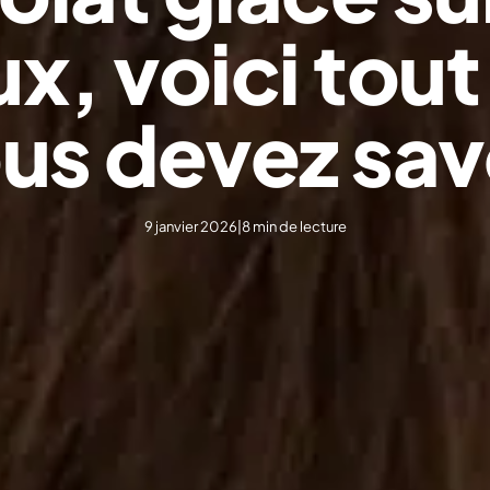
x, voici tout
us devez sav
9 janvier 2026
|
8 min de lecture